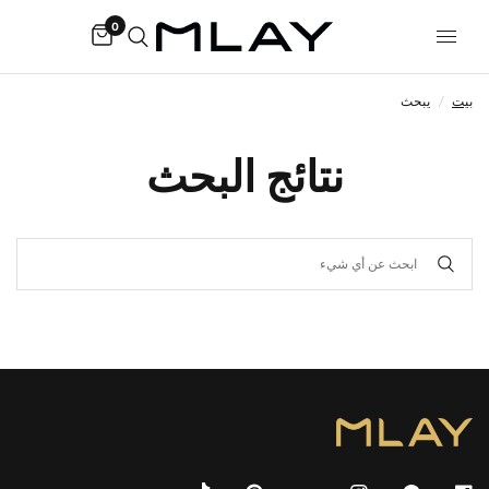
0
بيت
/
يبحث
نتائج البحث